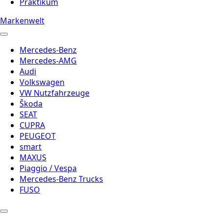
Praktikum
Markenwelt
Mercedes-Benz
Mercedes-AMG
Audi
Volkswagen
VW Nutzfahrzeuge
Škoda
SEAT
CUPRA
PEUGEOT
smart
MAXUS
Piaggio / Vespa
Mercedes-Benz Trucks
FUSO