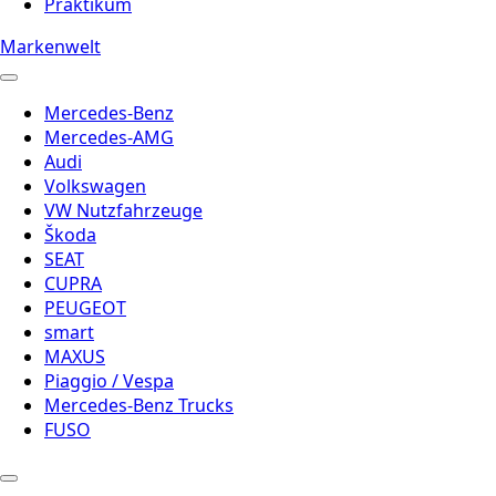
Praktikum
Markenwelt
Mercedes-Benz
Mercedes-AMG
Audi
Volkswagen
VW Nutzfahrzeuge
Škoda
SEAT
CUPRA
PEUGEOT
smart
MAXUS
Piaggio / Vespa
Mercedes-Benz Trucks
FUSO