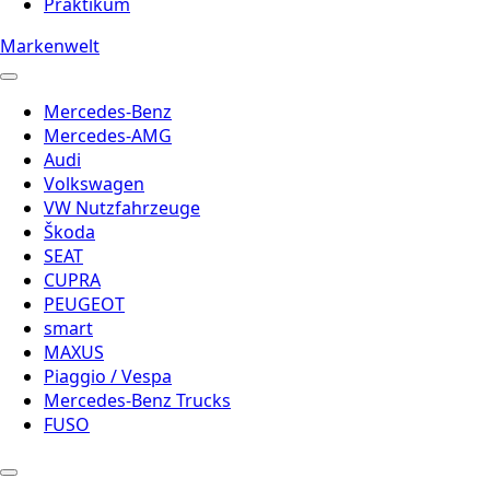
Praktikum
Markenwelt
Mercedes-Benz
Mercedes-AMG
Audi
Volkswagen
VW Nutzfahrzeuge
Škoda
SEAT
CUPRA
PEUGEOT
smart
MAXUS
Piaggio / Vespa
Mercedes-Benz Trucks
FUSO