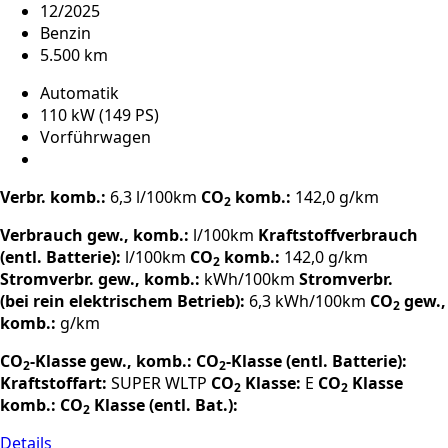
12/2025
Benzin
5.500 km
Automatik
110 kW (149 PS)
Vorführwagen
Verbr. komb.:
6,3 l/100km
CO
komb.:
142,0 g/km
2
Verbrauch gew., komb.:
l/100km
Kraftstoffverbrauch
(entl. Batterie):
l/100km
CO
komb.:
142,0 g/km
2
Stromverbr. gew., komb.:
kWh/100km
Stromverbr.
(bei rein elektrischem Betrieb):
6,3 kWh/100km
CO
gew.,
2
komb.:
g/km
CO
-Klasse gew., komb.:
CO
-Klasse (entl. Batterie):
2
2
Kraftstoffart:
SUPER
WLTP
CO
Klasse:
E
CO
Klasse
2
2
komb.:
CO
Klasse (entl. Bat.):
2
Details