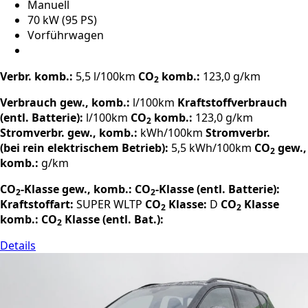
Manuell
70 kW (95 PS)
Vorführwagen
Verbr. komb.:
5,5 l/100km
CO
komb.:
123,0 g/km
2
Verbrauch gew., komb.:
l/100km
Kraftstoffverbrauch
(entl. Batterie):
l/100km
CO
komb.:
123,0 g/km
2
Stromverbr. gew., komb.:
kWh/100km
Stromverbr.
(bei rein elektrischem Betrieb):
5,5 kWh/100km
CO
gew.,
2
komb.:
g/km
CO
-Klasse gew., komb.:
CO
-Klasse (entl. Batterie):
2
2
Kraftstoffart:
SUPER
WLTP
CO
Klasse:
D
CO
Klasse
2
2
komb.:
CO
Klasse (entl. Bat.):
2
Details