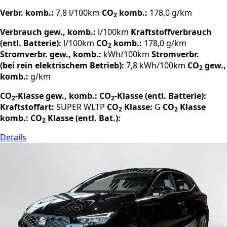
Verbr. komb.:
7,8 l/100km
CO
komb.:
178,0 g/km
2
Verbrauch gew., komb.:
l/100km
Kraftstoffverbrauch
(entl. Batterie):
l/100km
CO
komb.:
178,0 g/km
2
Stromverbr. gew., komb.:
kWh/100km
Stromverbr.
(bei rein elektrischem Betrieb):
7,8 kWh/100km
CO
gew.,
2
komb.:
g/km
CO
-Klasse gew., komb.:
CO
-Klasse (entl. Batterie):
2
2
Kraftstoffart:
SUPER
WLTP
CO
Klasse:
G
CO
Klasse
2
2
komb.:
CO
Klasse (entl. Bat.):
2
Details