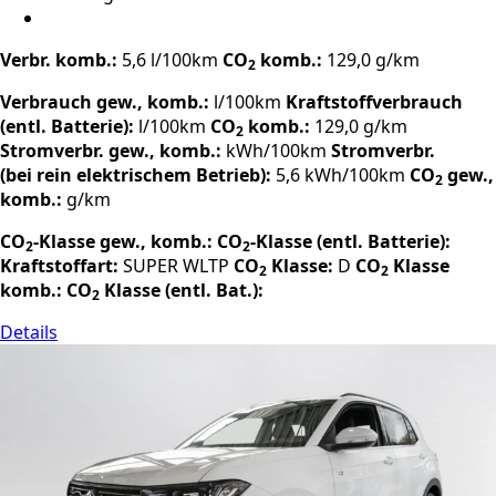
Verbr. komb.:
5,6 l/100km
CO
komb.:
129,0 g/km
2
Verbrauch gew., komb.:
l/100km
Kraftstoffverbrauch
(entl. Batterie):
l/100km
CO
komb.:
129,0 g/km
2
Stromverbr. gew., komb.:
kWh/100km
Stromverbr.
(bei rein elektrischem Betrieb):
5,6 kWh/100km
CO
gew.,
2
komb.:
g/km
CO
-Klasse gew., komb.:
CO
-Klasse (entl. Batterie):
2
2
Kraftstoffart:
SUPER
WLTP
CO
Klasse:
D
CO
Klasse
2
2
komb.:
CO
Klasse (entl. Bat.):
2
Details