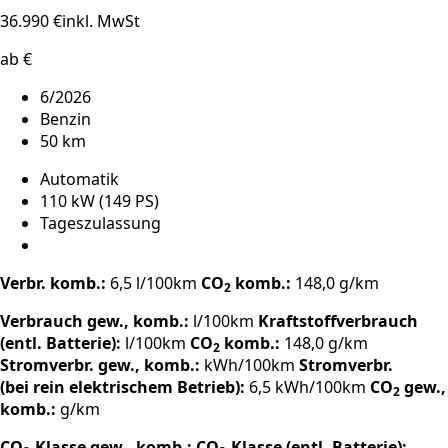
36.990 €
inkl. MwSt
ab €
6/2026
Benzin
50 km
Automatik
110 kW (149 PS)
Tageszulassung
Verbr. komb.:
6,5 l/100km
CO
komb.:
148,0 g/km
2
Verbrauch gew., komb.:
l/100km
Kraftstoffverbrauch
(entl. Batterie):
l/100km
CO
komb.:
148,0 g/km
2
Stromverbr. gew., komb.:
kWh/100km
Stromverbr.
(bei rein elektrischem Betrieb):
6,5 kWh/100km
CO
gew.,
2
komb.:
g/km
CO
-Klasse gew., komb.:
CO
-Klasse (entl. Batterie):