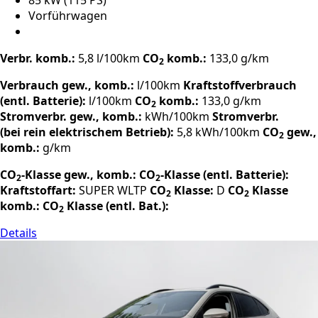
85 kW (115 PS)
Vorführwagen
Verbr. komb.:
5,8 l/100km
CO
komb.:
133,0 g/km
2
Verbrauch gew., komb.:
l/100km
Kraftstoffverbrauch
(entl. Batterie):
l/100km
CO
komb.:
133,0 g/km
2
Stromverbr. gew., komb.:
kWh/100km
Stromverbr.
(bei rein elektrischem Betrieb):
5,8 kWh/100km
CO
gew.,
2
komb.:
g/km
CO
-Klasse gew., komb.:
CO
-Klasse (entl. Batterie):
2
2
Kraftstoffart:
SUPER
WLTP
CO
Klasse:
D
CO
Klasse
2
2
komb.:
CO
Klasse (entl. Bat.):
2
Details