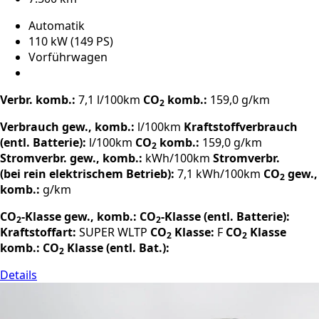
Automatik
110 kW (149 PS)
Vorführwagen
Verbr. komb.:
7,1 l/100km
CO
komb.:
159,0 g/km
2
Verbrauch gew., komb.:
l/100km
Kraftstoffverbrauch
(entl. Batterie):
l/100km
CO
komb.:
159,0 g/km
2
Stromverbr. gew., komb.:
kWh/100km
Stromverbr.
(bei rein elektrischem Betrieb):
7,1 kWh/100km
CO
gew.,
2
komb.:
g/km
CO
-Klasse gew., komb.:
CO
-Klasse (entl. Batterie):
2
2
Kraftstoffart:
SUPER
WLTP
CO
Klasse:
F
CO
Klasse
2
2
komb.:
CO
Klasse (entl. Bat.):
2
Details