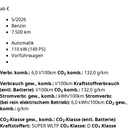
ab €
5/2026
Benzin
7.500 km
Automatik
110 kW (149 PS)
Vorführwagen
Verbr. komb.:
6,0 l/100km
CO
komb.:
132,0 g/km
2
Verbrauch gew., komb.:
l/100km
Kraftstoffverbrauch
(entl. Batterie):
l/100km
CO
komb.:
132,0 g/km
2
Stromverbr. gew., komb.:
kWh/100km
Stromverbr.
(bei rein elektrischem Betrieb):
6,0 kWh/100km
CO
gew.,
2
komb.:
g/km
CO
-Klasse gew., komb.:
CO
-Klasse (entl. Batterie):
2
2
Kraftstoffart:
SUPER
WLTP
CO
Klasse:
D
CO
Klasse
2
2