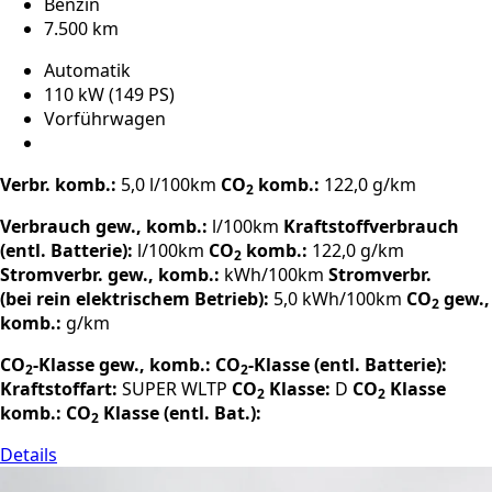
Benzin
7.500 km
Automatik
110 kW (149 PS)
Vorführwagen
Verbr. komb.:
5,0 l/100km
CO
komb.:
122,0 g/km
2
Verbrauch gew., komb.:
l/100km
Kraftstoffverbrauch
(entl. Batterie):
l/100km
CO
komb.:
122,0 g/km
2
Stromverbr. gew., komb.:
kWh/100km
Stromverbr.
(bei rein elektrischem Betrieb):
5,0 kWh/100km
CO
gew.,
2
komb.:
g/km
CO
-Klasse gew., komb.:
CO
-Klasse (entl. Batterie):
2
2
Kraftstoffart:
SUPER
WLTP
CO
Klasse:
D
CO
Klasse
2
2
komb.:
CO
Klasse (entl. Bat.):
2
Details