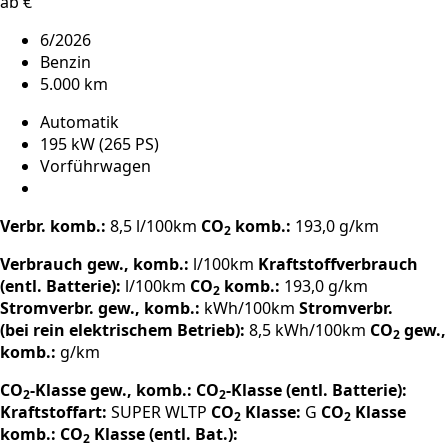
ab €
6/2026
Benzin
5.000 km
Automatik
195 kW (265 PS)
Vorführwagen
Verbr. komb.:
8,5 l/100km
CO
komb.:
193,0 g/km
2
Verbrauch gew., komb.:
l/100km
Kraftstoffverbrauch
(entl. Batterie):
l/100km
CO
komb.:
193,0 g/km
2
Stromverbr. gew., komb.:
kWh/100km
Stromverbr.
(bei rein elektrischem Betrieb):
8,5 kWh/100km
CO
gew.,
2
komb.:
g/km
CO
-Klasse gew., komb.:
CO
-Klasse (entl. Batterie):
2
2
Kraftstoffart:
SUPER
WLTP
CO
Klasse:
G
CO
Klasse
2
2
komb.:
CO
Klasse (entl. Bat.):
2