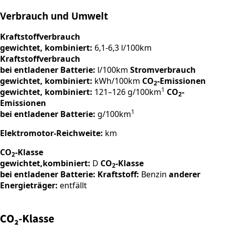
Verbrauch und Umwelt
Kraftstoffverbrauch
gewichtet, kombiniert:
6,1-6,3 l/100km
Kraftstoffverbrauch
bei entladener Batterie:
l/100km
Stromverbrauch
gewichtet, kombiniert:
kWh/100km
CO
-Emissionen
2
1
gewichtet, kombiniert:
121–126 g/100km
CO
-
2
Emissionen
1
bei entladener Batterie:
g/100km
Elektromotor-Reichweite:
km
CO
-Klasse
2
gewichtet,kombiniert:
D
CO
-Klasse
2
bei entladener Batterie:
Kraftstoff:
Benzin
anderer
Energieträger:
entfällt