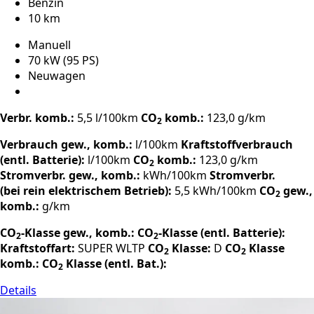
Benzin
10 km
Manuell
70 kW (95 PS)
Neuwagen
Verbr. komb.:
5,5 l/100km
CO
komb.:
123,0 g/km
2
Verbrauch gew., komb.:
l/100km
Kraftstoffverbrauch
(entl. Batterie):
l/100km
CO
komb.:
123,0 g/km
2
Stromverbr. gew., komb.:
kWh/100km
Stromverbr.
(bei rein elektrischem Betrieb):
5,5 kWh/100km
CO
gew.,
2
komb.:
g/km
CO
-Klasse gew., komb.:
CO
-Klasse (entl. Batterie):
2
2
Kraftstoffart:
SUPER
WLTP
CO
Klasse:
D
CO
Klasse
2
2
komb.:
CO
Klasse (entl. Bat.):
2
Details