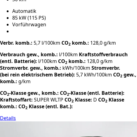
Automatik
85 kW (115 PS)
Vorführwagen
Verbr. komb.:
5,7 l/100km
CO
komb.:
128,0 g/km
2
Verbrauch gew., komb.:
l/100km
Kraftstoffverbrauch
(entl. Batterie):
l/100km
CO
komb.:
128,0 g/km
2
Stromverbr. gew., komb.:
kWh/100km
Stromverbr.
(bei rein elektrischem Betrieb):
5,7 kWh/100km
CO
gew.,
2
komb.:
g/km
CO
-Klasse gew., komb.:
CO
-Klasse (entl. Batterie):
2
2
Kraftstoffart:
SUPER
WLTP
CO
Klasse:
D
CO
Klasse
2
2
komb.:
CO
Klasse (entl. Bat.):
2
Details