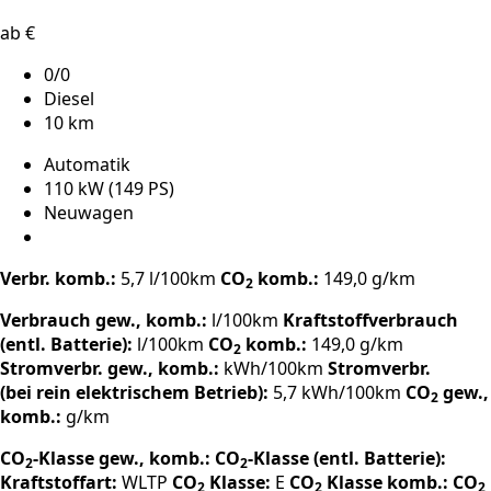
ab €
0/0
Diesel
10 km
Automatik
110 kW (149 PS)
Neuwagen
Verbr. komb.:
5,7 l/100km
CO
komb.:
149,0 g/km
2
Verbrauch gew., komb.:
l/100km
Kraftstoffverbrauch
(entl. Batterie):
l/100km
CO
komb.:
149,0 g/km
2
Stromverbr. gew., komb.:
kWh/100km
Stromverbr.
(bei rein elektrischem Betrieb):
5,7 kWh/100km
CO
gew.,
2
komb.:
g/km
CO
-Klasse gew., komb.:
CO
-Klasse (entl. Batterie):
2
2
Kraftstoffart:
WLTP
CO
Klasse:
E
CO
Klasse komb.:
CO
2
2
2