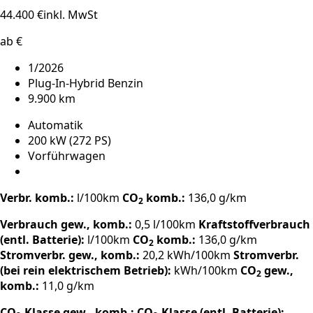
44.400 €
inkl. MwSt
ab €
1/2026
Plug-In-Hybrid Benzin
9.900 km
Automatik
200 kW (272 PS)
Vorführwagen
Verbr. komb.:
l/100km
CO
komb.:
136,0 g/km
2
Verbrauch gew., komb.:
0,5 l/100km
Kraftstoffverbrauch
(entl. Batterie):
l/100km
CO
komb.:
136,0 g/km
2
Stromverbr. gew., komb.:
20,2 kWh/100km
Stromverbr.
(bei rein elektrischem Betrieb):
kWh/100km
CO
gew.,
2
komb.:
11,0 g/km
CO
-Klasse gew., komb.:
CO
-Klasse (entl. Batterie):