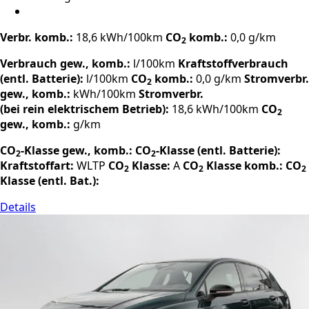
Verbr. komb.:
18,6 kWh/100km
CO
komb.:
0,0 g/km
2
Verbrauch gew., komb.:
l/100km
Kraftstoffverbrauch
(entl. Batterie):
l/100km
CO
komb.:
0,0 g/km
Stromverbr.
2
gew., komb.:
kWh/100km
Stromverbr.
(bei rein elektrischem Betrieb):
18,6 kWh/100km
CO
2
gew., komb.:
g/km
CO
-Klasse gew., komb.:
CO
-Klasse (entl. Batterie):
2
2
Kraftstoffart:
WLTP
CO
Klasse:
A
CO
Klasse komb.:
CO
2
2
2
Klasse (entl. Bat.):
Details