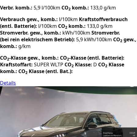
Verbr. komb.:
5,9 l/100km
CO
komb.:
133,0 g/km
2
Verbrauch gew., komb.:
l/100km
Kraftstoffverbrauch
(entl. Batterie):
l/100km
CO
komb.:
133,0 g/km
2
Stromverbr. gew., komb.:
kWh/100km
Stromverbr.
(bei rein elektrischem Betrieb):
5,9 kWh/100km
CO
gew.,
2
komb.:
g/km
CO
-Klasse gew., komb.:
CO
-Klasse (entl. Batterie):
2
2
Kraftstoffart:
SUPER
WLTP
CO
Klasse:
D
CO
Klasse
2
2
komb.:
CO
Klasse (entl. Bat.):
2
Details