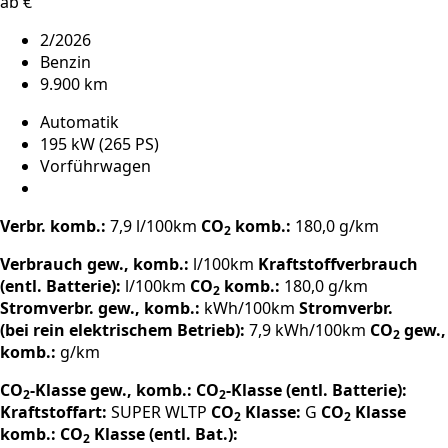
ab €
2/2026
Benzin
9.900 km
Automatik
195 kW (265 PS)
Vorführwagen
Verbr. komb.:
7,9 l/100km
CO
komb.:
180,0 g/km
2
Verbrauch gew., komb.:
l/100km
Kraftstoffverbrauch
(entl. Batterie):
l/100km
CO
komb.:
180,0 g/km
2
Stromverbr. gew., komb.:
kWh/100km
Stromverbr.
(bei rein elektrischem Betrieb):
7,9 kWh/100km
CO
gew.,
2
komb.:
g/km
CO
-Klasse gew., komb.:
CO
-Klasse (entl. Batterie):
2
2
Kraftstoffart:
SUPER
WLTP
CO
Klasse:
G
CO
Klasse
2
2
komb.:
CO
Klasse (entl. Bat.):
2