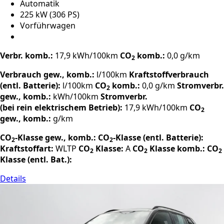
Automatik
225 kW (306 PS)
Vorführwagen
Verbr. komb.:
17,9 kWh/100km
CO
komb.:
0,0 g/km
2
Verbrauch gew., komb.:
l/100km
Kraftstoffverbrauch
(entl. Batterie):
l/100km
CO
komb.:
0,0 g/km
Stromverbr.
2
gew., komb.:
kWh/100km
Stromverbr.
(bei rein elektrischem Betrieb):
17,9 kWh/100km
CO
2
gew., komb.:
g/km
CO
-Klasse gew., komb.:
CO
-Klasse (entl. Batterie):
2
2
Kraftstoffart:
WLTP
CO
Klasse:
A
CO
Klasse komb.:
CO
2
2
2
Klasse (entl. Bat.):
Details