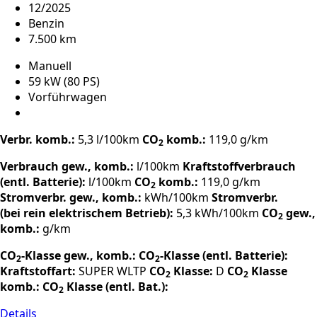
12/2025
Benzin
7.500 km
Manuell
59 kW (80 PS)
Vorführwagen
Verbr. komb.:
5,3 l/100km
CO
komb.:
119,0 g/km
2
Verbrauch gew., komb.:
l/100km
Kraftstoffverbrauch
(entl. Batterie):
l/100km
CO
komb.:
119,0 g/km
2
Stromverbr. gew., komb.:
kWh/100km
Stromverbr.
(bei rein elektrischem Betrieb):
5,3 kWh/100km
CO
gew.,
2
komb.:
g/km
CO
-Klasse gew., komb.:
CO
-Klasse (entl. Batterie):
2
2
Kraftstoffart:
SUPER
WLTP
CO
Klasse:
D
CO
Klasse
2
2
komb.:
CO
Klasse (entl. Bat.):
2
Details