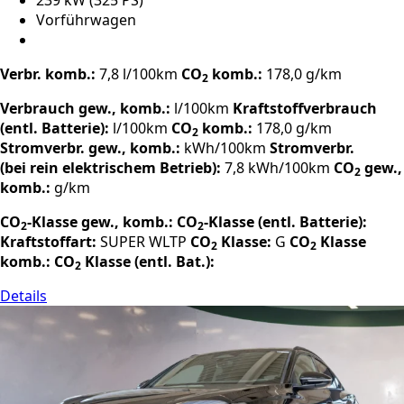
239 kW (325 PS)
Vorführwagen
Verbr. komb.:
7,8 l/100km
CO
komb.:
178,0 g/km
2
Verbrauch gew., komb.:
l/100km
Kraftstoffverbrauch
(entl. Batterie):
l/100km
CO
komb.:
178,0 g/km
2
Stromverbr. gew., komb.:
kWh/100km
Stromverbr.
(bei rein elektrischem Betrieb):
7,8 kWh/100km
CO
gew.,
2
komb.:
g/km
CO
-Klasse gew., komb.:
CO
-Klasse (entl. Batterie):
2
2
Kraftstoffart:
SUPER
WLTP
CO
Klasse:
G
CO
Klasse
2
2
komb.:
CO
Klasse (entl. Bat.):
2
Details