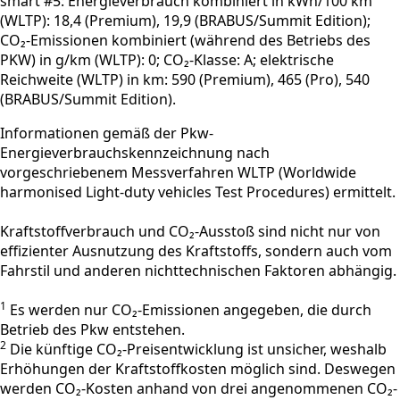
smart #5: Energieverbrauch kombiniert in kWh/100 km
(WLTP): 18,4 (Premium), 19,9 (BRABUS/Summit Edition);
CO₂-Emissionen kombiniert (während des Betriebs des
PKW) in g/km (WLTP): 0; CO₂-Klasse: A; elektrische
Reichweite (WLTP) in km: 590 (Premium), 465 (Pro), 540
(BRABUS/Summit Edition).
Informationen gemäß der Pkw-
Energieverbrauchskennzeichnung nach
vorgeschriebenem Messverfahren WLTP (Worldwide
harmonised Light-duty vehicles Test Procedures) ermittelt.
Kraftstoffverbrauch und CO₂-Ausstoß sind nicht nur von
effizienter Ausnutzung des Kraftstoffs, sondern auch vom
Fahrstil und anderen nichttechnischen Faktoren abhängig.
1
Es werden nur CO₂-Emissionen angegeben, die durch
Betrieb des Pkw entstehen.
2
Die künftige CO₂-Preisentwicklung ist unsicher, weshalb
Erhöhungen der Kraftstoffkosten möglich sind. Deswegen
werden CO₂-Kosten anhand von drei angenommenen CO₂-