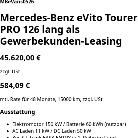
MBeVans0526
Mercedes-Benz eVito Tourer
PRO 126 lang als
Gewerbekunden-Leasing
45.620,00 €
zzgl. USt
584,09
€
mtl. Rate für
48
Monate,
15000
km, zzgl. USt
Ausstattung
Elektromotor 150 kW / Batterie 60 kWh (nutzbar)
AC Laden 11 kW / DC Laden 50 kW
3er-Sitzbank EASY-ENTRY in 1. Reihe im Fond