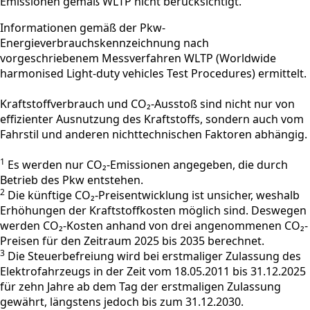
Emissionen gemäß WLTP nicht berücksichtigt.
Informationen gemäß der Pkw-
Energieverbrauchskennzeichnung nach
vorgeschriebenem Messverfahren WLTP (Worldwide
harmonised Light-duty vehicles Test Procedures) ermittelt.
Kraftstoffverbrauch und CO₂-Ausstoß sind nicht nur von
effizienter Ausnutzung des Kraftstoffs, sondern auch vom
Fahrstil und anderen nichttechnischen Faktoren abhängig.
1
Es werden nur CO₂-Emissionen angegeben, die durch
Betrieb des Pkw entstehen.
2
Die künftige CO₂-Preisentwicklung ist unsicher, weshalb
Erhöhungen der Kraftstoffkosten möglich sind. Deswegen
werden CO₂-Kosten anhand von drei angenommenen CO₂-
Preisen für den Zeitraum 2025 bis 2035 berechnet.
3
Die Steuerbefreiung wird bei erstmaliger Zulassung des
Elektrofahrzeugs in der Zeit vom 18.05.2011 bis 31.12.2025
für zehn Jahre ab dem Tag der erstmaligen Zulassung
gewährt, längstens jedoch bis zum 31.12.2030.