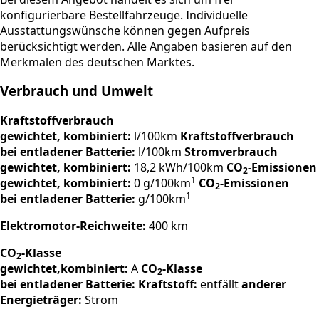
konfigurierbare Bestellfahrzeuge. Individuelle
Ausstattungswünsche können gegen Aufpreis
berücksichtigt werden. Alle Angaben basieren auf den
Merkmalen des deutschen Marktes.
Verbrauch und Umwelt
Kraftstoffverbrauch
gewichtet, kombiniert:
l/100km
Kraftstoffverbrauch
bei entladener Batterie:
l/100km
Stromverbrauch
gewichtet, kombiniert:
18,2 kWh/100km
CO
-Emissionen
2
1
gewichtet, kombiniert:
0 g/100km
CO
-Emissionen
2
1
bei entladener Batterie:
g/100km
Elektromotor-Reichweite:
400 km
CO
-Klasse
2
gewichtet,kombiniert:
A
CO
-Klasse
2
bei entladener Batterie:
Kraftstoff:
entfällt
anderer
Energieträger:
Strom