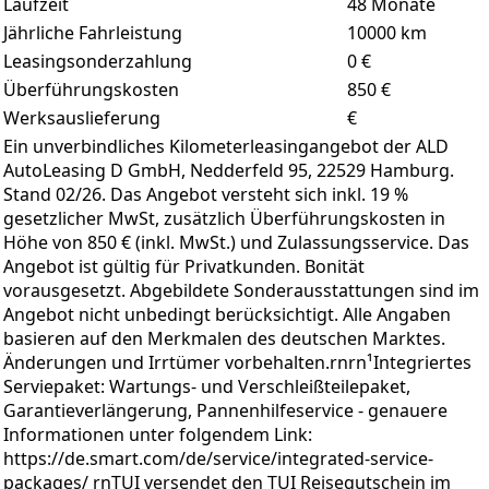
Laufzeit
48
Monate
Jährliche Fahrleistung
10000
km
Leasingsonderzahlung
0
€
Überführungskosten
850 €
Werksauslieferung
€
Ein unverbindliches Kilometerleasingangebot der ALD
AutoLeasing D GmbH, Nedderfeld 95, 22529 Hamburg.
Stand 02/26. Das Angebot versteht sich inkl. 19 %
gesetzlicher MwSt, zusätzlich Überführungskosten in
Höhe von 850 € (inkl. MwSt.) und Zulassungsservice. Das
Angebot ist gültig für Privatkunden. Bonität
vorausgesetzt. Abgebildete Sonderausstattungen sind im
Angebot nicht unbedingt berücksichtigt. Alle Angaben
basieren auf den Merkmalen des deutschen Marktes.
Änderungen und Irrtümer vorbehalten.rnrn¹Integriertes
Serviepaket: Wartungs- und Verschleißteilepaket,
Garantieverlängerung, Pannenhilfeservice - genauere
Informationen unter folgendem Link:
https://de.smart.com/de/service/integrated-service-
packages/ rnTUI versendet den TUI Reisegutschein im