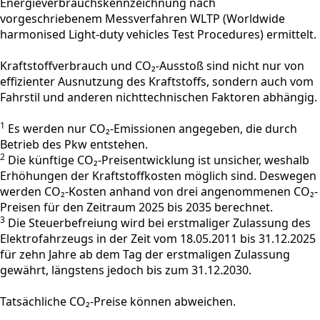
Energieverbrauchskennzeichnung nach
vorgeschriebenem Messverfahren WLTP (Worldwide
harmonised Light-duty vehicles Test Procedures) ermittelt.
Kraftstoffverbrauch und CO₂-Ausstoß sind nicht nur von
effizienter Ausnutzung des Kraftstoffs, sondern auch vom
Fahrstil und anderen nichttechnischen Faktoren abhängig.
1
Es werden nur CO₂-Emissionen angegeben, die durch
Betrieb des Pkw entstehen.
2
Die künftige CO₂-Preisentwicklung ist unsicher, weshalb
Erhöhungen der Kraftstoffkosten möglich sind. Deswegen
werden CO₂-Kosten anhand von drei angenommenen CO₂-
Preisen für den Zeitraum 2025 bis 2035 berechnet.
3
Die Steuerbefreiung wird bei erstmaliger Zulassung des
Elektrofahrzeugs in der Zeit vom 18.05.2011 bis 31.12.2025
für zehn Jahre ab dem Tag der erstmaligen Zulassung
gewährt, längstens jedoch bis zum 31.12.2030.
Tatsächliche CO₂-Preise können abweichen.