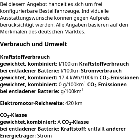
Bei diesem Angebot handelt es sich um frei
konfigurierbare Bestellfahrzeuge. Individuelle
Ausstattungswünsche können gegen Aufpreis
berücksichtigt werden. Alle Angaben basieren auf den
Merkmalen des deutschen Marktes.
Verbrauch und Umwelt
Kraftstoffverbrauch
gewichtet, kombiniert:
l/100km
Kraftstoffverbrauch
bei entladener Batterie:
l/100km
Stromverbrauch
gewichtet, kombiniert:
17,4 kWh/100km
CO
-Emissionen
2
1
gewichtet, kombiniert:
0 g/100km
CO
-Emissionen
2
1
bei entladener Batterie:
g/100km
Elektromotor-Reichweite:
420 km
CO
-Klasse
2
gewichtet,kombiniert:
A
CO
-Klasse
2
bei entladener Batterie:
Kraftstoff:
entfällt
anderer
Energieträger:
Strom