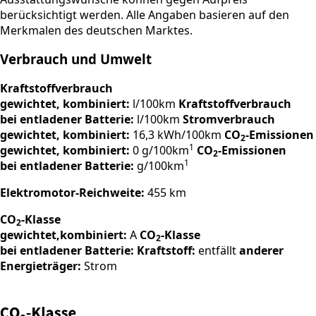
berücksichtigt werden. Alle Angaben basieren auf den
Merkmalen des deutschen Marktes.
Verbrauch und Umwelt
Kraftstoffverbrauch
gewichtet, kombiniert:
l/100km
Kraftstoffverbrauch
bei entladener Batterie:
l/100km
Stromverbrauch
gewichtet, kombiniert:
16,3 kWh/100km
CO
-Emissionen
2
1
gewichtet, kombiniert:
0 g/100km
CO
-Emissionen
2
1
bei entladener Batterie:
g/100km
Elektromotor-Reichweite:
455 km
CO
-Klasse
2
gewichtet,kombiniert:
A
CO
-Klasse
2
bei entladener Batterie:
Kraftstoff:
entfällt
anderer
Energieträger:
Strom