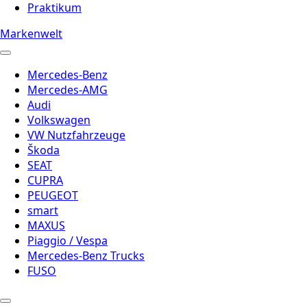
Praktikum
Markenwelt
Mercedes-Benz
Mercedes-AMG
Audi
Volkswagen
VW Nutzfahrzeuge
Škoda
SEAT
CUPRA
PEUGEOT
smart
MAXUS
Piaggio / Vespa
Mercedes-Benz Trucks
FUSO