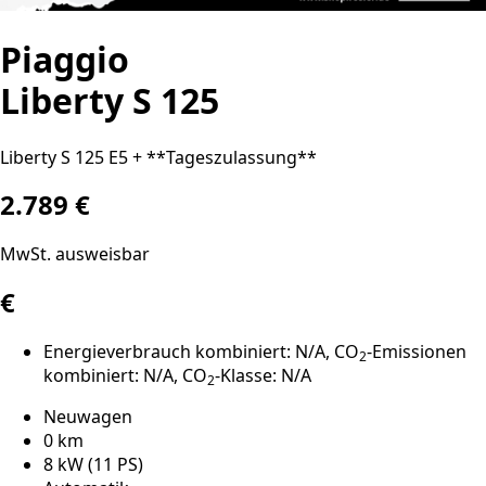
Piaggio
Liberty S 125
Liberty S 125 E5 + **Tageszulassung**
2.789 €
MwSt. ausweisbar
€
Energieverbrauch kombiniert: N/A, CO
-Emissionen
2
kombiniert: N/A, CO
-Klasse: N/A
2
Neuwagen
0 km
8 kW (11 PS)