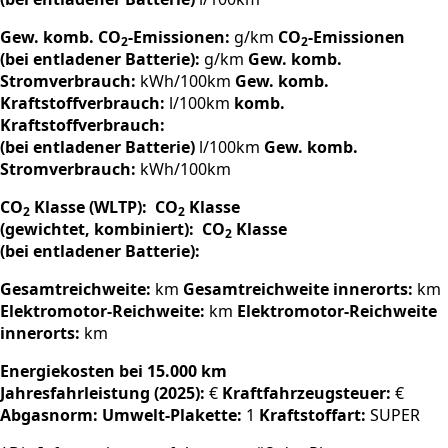
Gew. komb. CO
-Emissionen:
g/km
CO
-Emissionen
2
2
(bei entladener Batterie):
g/km
Gew. komb.
Stromverbrauch:
kWh/100km
Gew. komb.
Kraftstoffverbrauch:
l/100km
komb.
Kraftstoffverbrauch:
(bei entladener Batterie)
l/100km
Gew. komb.
Stromverbrauch:
kWh/100km
CO
Klasse (WLTP):
CO
Klasse
2
2
(gewichtet, kombiniert):
CO
Klasse
2
(bei entladener Batterie):
Gesamtreichweite:
km
Gesamtreichweite innerorts:
km
Elektromotor-Reichweite:
km
Elektromotor-Reichweite
innerorts:
km
Energiekosten bei 15.000 km
Jahresfahrleistung (2025):
€
Kraftfahrzeugsteuer:
€
Abgasnorm:
Umwelt-Plakette:
1
Kraftstoffart:
SUPER