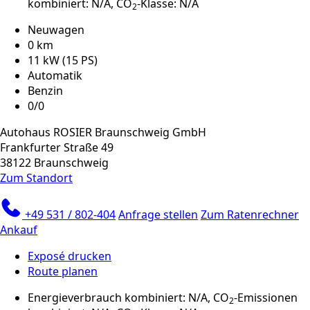
kombiniert: N/A, CO
-Klasse: N/A
2
Neuwagen
0 km
11 kW (15 PS)
Automatik
Benzin
0/0
Autohaus ROSIER Braunschweig GmbH
Frankfurter Straße 49
38122 Braunschweig
Zum Standort
+49 531 / 802-404
Anfrage stellen
Zum Ratenrechner
Ankauf
Exposé drucken
Route planen
Energieverbrauch kombiniert: N/A, CO
-Emissionen
2