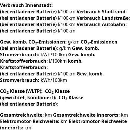
Verbrauch Innenstadt:
(bei entladener Batterie)
l/100km
Verbrauch Stadtrand:
(bei entladener Batterie)
l/100km
Verbrauch Landstraße:
(bei entladener Batterie)
l/100km
Verbrauch Autobahn:
(bei entladener Batterie)
l/100km
Gew. komb. CO
-Emissionen:
g/km
CO
-Emissionen
2
2
(bei entladener Batterie):
g/km
Gew. komb.
Stromverbrauch:
kWh/100km
Gew. komb.
Kraftstoffverbrauch:
l/100km
komb.
Kraftstoffverbrauch:
(bei entladener Batterie)
l/100km
Gew. komb.
Stromverbrauch:
kWh/100km
CO
Klasse (WLTP):
CO
Klasse
2
2
(gewichtet, kombiniert):
CO
Klasse
2
(bei entladener Batterie):
Gesamtreichweite:
km
Gesamtreichweite innerorts:
km
Elektromotor-Reichweite:
km
Elektromotor-Reichweite
innerorts:
km