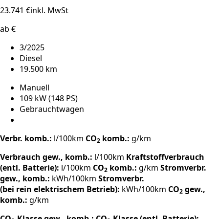
23.741 €
inkl. MwSt
ab €
3/2025
Diesel
19.500 km
Manuell
109 kW (148 PS)
Gebrauchtwagen
Verbr. komb.:
l/100km
CO
komb.:
g/km
2
Verbrauch gew., komb.:
l/100km
Kraftstoffverbrauch
(entl. Batterie):
l/100km
CO
komb.:
g/km
Stromverbr.
2
gew., komb.:
kWh/100km
Stromverbr.
(bei rein elektrischem Betrieb):
kWh/100km
CO
gew.,
2
komb.:
g/km
CO
-Klasse gew., komb.:
CO
-Klasse (entl. Batterie):