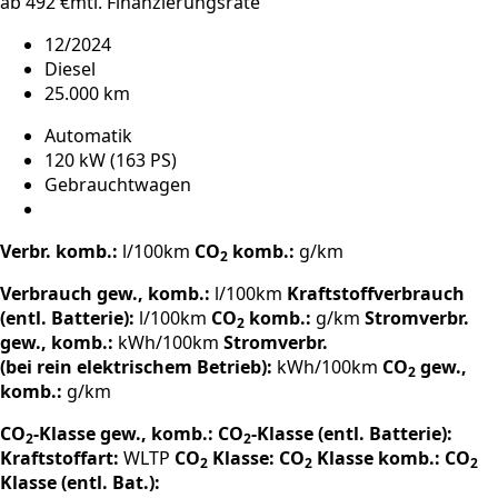
ab 492 €
mtl. Finanzierungsrate
12/2024
Diesel
25.000 km
Automatik
120 kW (163 PS)
Gebrauchtwagen
Verbr. komb.:
l/100km
CO
komb.:
g/km
2
Verbrauch gew., komb.:
l/100km
Kraftstoffverbrauch
(entl. Batterie):
l/100km
CO
komb.:
g/km
Stromverbr.
2
gew., komb.:
kWh/100km
Stromverbr.
(bei rein elektrischem Betrieb):
kWh/100km
CO
gew.,
2
komb.:
g/km
CO
-Klasse gew., komb.:
CO
-Klasse (entl. Batterie):
2
2
Kraftstoffart:
WLTP
CO
Klasse:
CO
Klasse komb.:
CO
2
2
2
Klasse (entl. Bat.):