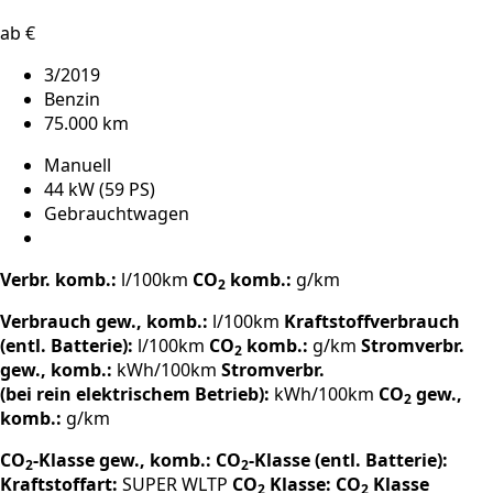
ab €
3/2019
Benzin
75.000 km
Manuell
44 kW (59 PS)
Gebrauchtwagen
Verbr. komb.:
l/100km
CO
komb.:
g/km
2
Verbrauch gew., komb.:
l/100km
Kraftstoffverbrauch
(entl. Batterie):
l/100km
CO
komb.:
g/km
Stromverbr.
2
gew., komb.:
kWh/100km
Stromverbr.
(bei rein elektrischem Betrieb):
kWh/100km
CO
gew.,
2
komb.:
g/km
CO
-Klasse gew., komb.:
CO
-Klasse (entl. Batterie):
2
2
Kraftstoffart:
SUPER
WLTP
CO
Klasse:
CO
Klasse
2
2