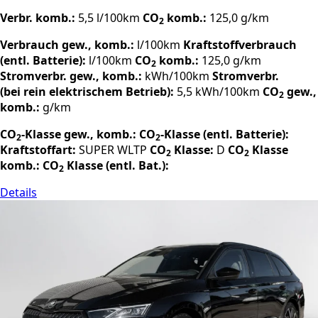
Verbr. komb.:
5,5 l/100km
CO
komb.:
125,0 g/km
2
Verbrauch gew., komb.:
l/100km
Kraftstoffverbrauch
(entl. Batterie):
l/100km
CO
komb.:
125,0 g/km
2
Stromverbr. gew., komb.:
kWh/100km
Stromverbr.
(bei rein elektrischem Betrieb):
5,5 kWh/100km
CO
gew.,
2
komb.:
g/km
CO
-Klasse gew., komb.:
CO
-Klasse (entl. Batterie):
2
2
Kraftstoffart:
SUPER
WLTP
CO
Klasse:
D
CO
Klasse
2
2
komb.:
CO
Klasse (entl. Bat.):
2
Details