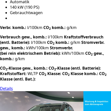
Automatik
140 kW (190 PS)
Gebrauchtwagen
Verbr. komb.:
l/100km
CO
komb.:
g/km
2
Verbrauch gew., komb.:
l/100km
Kraftstoffverbrauch
(entl. Batterie):
l/100km
CO
komb.:
g/km
Stromverbr.
2
gew., komb.:
kWh/100km
Stromverbr.
(bei rein elektrischem Betrieb):
kWh/100km
CO
gew.,
2
komb.:
g/km
CO
-Klasse gew., komb.:
CO
-Klasse (entl. Batterie):
2
2
Kraftstoffart:
WLTP
CO
Klasse:
CO
Klasse komb.:
CO
2
2
2
Klasse (entl. Bat.):
Details