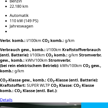
Benzin
22.180 km
Automatik
110 kW (149 PS)
Jahreswagen
Verbr. komb.:
l/100km
CO
komb.:
g/km
2
Verbrauch gew., komb.:
l/100km
Kraftstoffverbrauch
(entl. Batterie):
l/100km
CO
komb.:
g/km
Stromverbr.
2
gew., komb.:
kWh/100km
Stromverbr.
(bei rein elektrischem Betrieb):
kWh/100km
CO
gew.,
2
komb.:
g/km
CO
-Klasse gew., komb.:
CO
-Klasse (entl. Batterie):
2
2
Kraftstoffart:
SUPER
WLTP
CO
Klasse:
CO
Klasse
2
2
komb.:
CO
Klasse (entl. Bat.):
2
Details