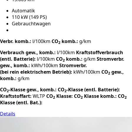
Automatik
110 kW (149 PS)
Gebrauchtwagen
Verbr. komb.:
l/100km
CO
komb.:
g/km
2
Verbrauch gew., komb.:
l/100km
Kraftstoffverbrauch
(entl. Batterie):
l/100km
CO
komb.:
g/km
Stromverbr.
2
gew., komb.:
kWh/100km
Stromverbr.
(bei rein elektrischem Betrieb):
kWh/100km
CO
gew.,
2
komb.:
g/km
CO
-Klasse gew., komb.:
CO
-Klasse (entl. Batterie):
2
2
Kraftstoffart:
WLTP
CO
Klasse:
CO
Klasse komb.:
CO
2
2
2
Klasse (entl. Bat.):
Details