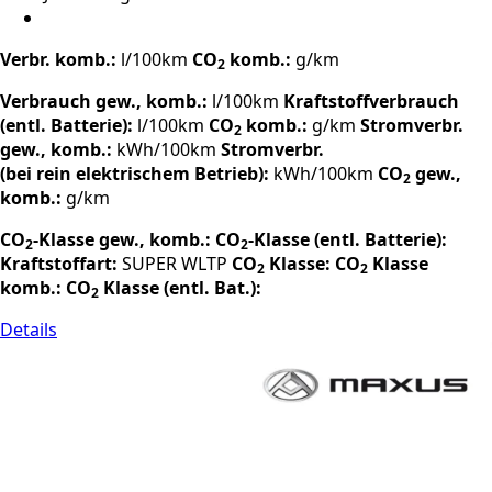
Verbr. komb.:
l/100km
CO
komb.:
g/km
2
Verbrauch gew., komb.:
l/100km
Kraftstoffverbrauch
(entl. Batterie):
l/100km
CO
komb.:
g/km
Stromverbr.
2
gew., komb.:
kWh/100km
Stromverbr.
(bei rein elektrischem Betrieb):
kWh/100km
CO
gew.,
2
komb.:
g/km
CO
-Klasse gew., komb.:
CO
-Klasse (entl. Batterie):
2
2
Kraftstoffart:
SUPER
WLTP
CO
Klasse:
CO
Klasse
2
2
komb.:
CO
Klasse (entl. Bat.):
2
Details