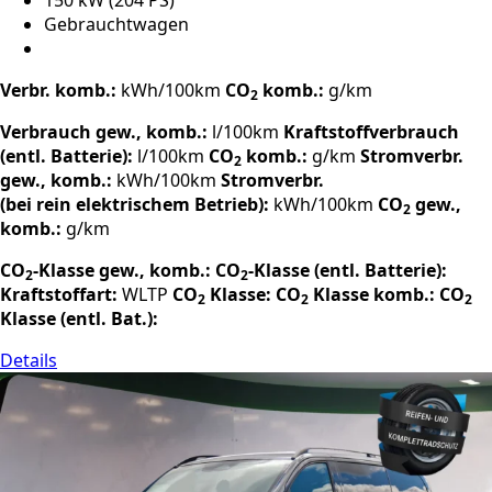
150 kW (204 PS)
Gebrauchtwagen
Verbr. komb.:
kWh/100km
CO
komb.:
g/km
2
Verbrauch gew., komb.:
l/100km
Kraftstoffverbrauch
(entl. Batterie):
l/100km
CO
komb.:
g/km
Stromverbr.
2
gew., komb.:
kWh/100km
Stromverbr.
(bei rein elektrischem Betrieb):
kWh/100km
CO
gew.,
2
komb.:
g/km
CO
-Klasse gew., komb.:
CO
-Klasse (entl. Batterie):
2
2
Kraftstoffart:
WLTP
CO
Klasse:
CO
Klasse komb.:
CO
2
2
2
Klasse (entl. Bat.):
Details