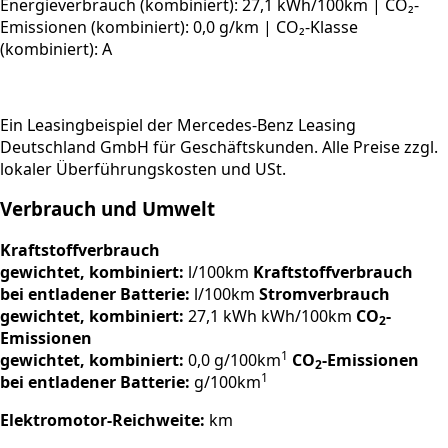
Energieverbrauch (kombiniert): 27,1 kWh/100km | CO₂-
Emissionen (kombiniert): 0,0 g/km | CO₂-Klasse
(kombiniert): A
Ein Leasingbeispiel der Mercedes-Benz Leasing
Deutschland GmbH für Geschäftskunden. Alle Preise zzgl.
lokaler Überführungs­kosten und
USt.
Verbrauch und Umwelt
Kraftstoffverbrauch
gewichtet, kombiniert:
l/100km
Kraftstoffverbrauch
bei entladener Batterie:
l/100km
Stromverbrauch
gewichtet, kombiniert:
27,1 kWh kWh/100km
CO
-
2
Emissionen
1
gewichtet, kombiniert:
0,0 g/100km
CO
-Emissionen
2
1
bei entladener Batterie:
g/100km
Elektromotor-Reichweite:
km