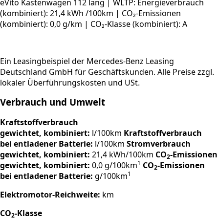
eVito Kastenwagen 112 lang | WLTP: Energieverbrauch
(kombiniert): 21,4 kWh /100km | CO₂-Emissionen
(kombiniert): 0,0 g/km | CO₂-Klasse (kombiniert): A
Ein Leasingbeispiel der Mercedes-Benz Leasing
Deutschland GmbH für Geschäftskunden. Alle Preise zzgl.
lokaler Überführungs­kosten und
USt.
Verbrauch und Umwelt
Kraftstoffverbrauch
gewichtet, kombiniert:
l/100km
Kraftstoffverbrauch
bei entladener Batterie:
l/100km
Stromverbrauch
gewichtet, kombiniert:
21,4 kWh/100km
CO
-Emissionen
2
1
gewichtet, kombiniert:
0,0 g/100km
CO
-Emissionen
2
1
bei entladener Batterie:
g/100km
Elektromotor-Reichweite:
km
CO
-Klasse
2