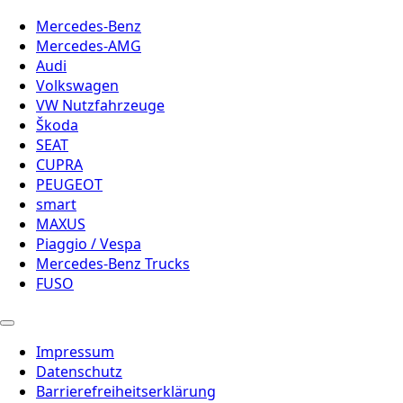
Mercedes-Benz
Mercedes-AMG
Audi
Volkswagen
VW Nutzfahrzeuge
Škoda
SEAT
CUPRA
PEUGEOT
smart
MAXUS
Piaggio / Vespa
Mercedes-Benz Trucks
FUSO
Impressum
Datenschutz
Barrierefreiheitserklärung