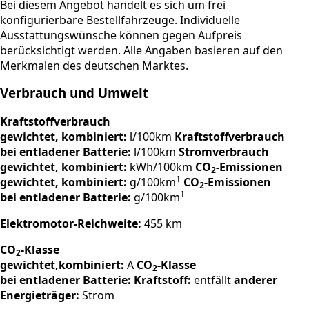
Bei diesem Angebot handelt es sich um frei
konfigurierbare Bestellfahrzeuge. Individuelle
Ausstattungswünsche können gegen Aufpreis
berücksichtigt werden. Alle Angaben basieren auf den
Merkmalen des deutschen Marktes.
Verbrauch und Umwelt
Kraftstoffverbrauch
gewichtet, kombiniert:
l/100km
Kraftstoffverbrauch
bei entladener Batterie:
l/100km
Stromverbrauch
gewichtet, kombiniert:
kWh/100km
CO
-Emissionen
2
1
gewichtet, kombiniert:
g/100km
CO
-Emissionen
2
1
bei entladener Batterie:
g/100km
Elektromotor-Reichweite:
455 km
CO
-Klasse
2
gewichtet,kombiniert:
A
CO
-Klasse
2
bei entladener Batterie:
Kraftstoff:
entfällt
anderer
Energieträger:
Strom