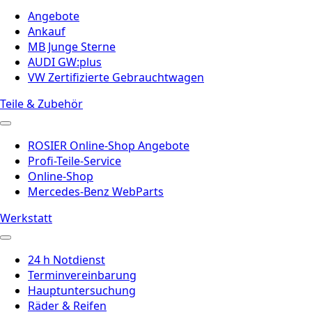
Angebote
Ankauf
MB Junge Sterne
AUDI GW:plus
VW Zertifizierte Gebrauchtwagen
Teile & Zubehör
ROSIER Online-Shop Angebote
Profi-Teile-Service
Online-Shop
Mercedes-Benz WebParts
Werkstatt
24 h Notdienst
Terminvereinbarung
Hauptuntersuchung
Räder & Reifen