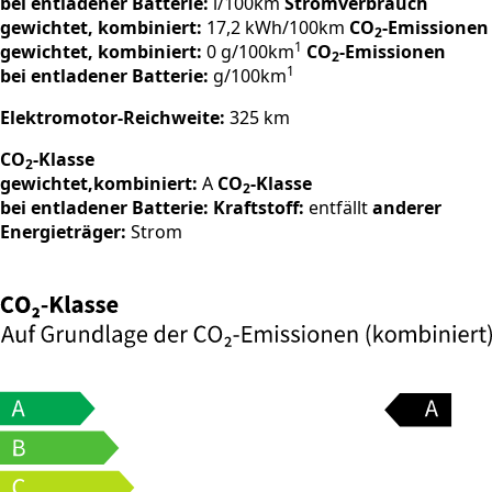
bei entladener Batterie:
l/100km
Stromverbrauch
gewichtet, kombiniert:
17,2 kWh/100km
CO
-Emissionen
2
1
gewichtet, kombiniert:
0 g/100km
CO
-Emissionen
2
1
bei entladener Batterie:
g/100km
Elektromotor-Reichweite:
325 km
CO
-Klasse
2
gewichtet,kombiniert:
A
CO
-Klasse
2
bei entladener Batterie:
Kraftstoff:
entfällt
anderer
Energieträger:
Strom