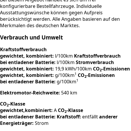
konfigurierbare Bestellfahrzeuge. Individuelle
Ausstattungswünsche können gegen Aufpreis
berücksichtigt werden. Alle Angaben basieren auf den
Merkmalen des deutschen Marktes.
Verbrauch und Umwelt
Kraftstoffverbrauch
gewichtet, kombiniert:
l/100km
Kraftstoffverbrauch
bei entladener Batterie:
l/100km
Stromverbrauch
gewichtet, kombiniert:
19,9 kWh/100km
CO
-Emissionen
2
1
gewichtet, kombiniert:
g/100km
CO
-Emissionen
2
1
bei entladener Batterie:
g/100km
Elektromotor-Reichweite:
540 km
CO
-Klasse
2
gewichtet,kombiniert:
A
CO
-Klasse
2
bei entladener Batterie:
Kraftstoff:
entfällt
anderer
Energieträger:
Strom