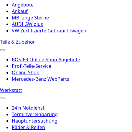
Angebote
Ankauf
MB Junge Sterne
AUDI GW:plus
VW Zertifizierte Gebrauchtwagen
Teile & Zubehör
ROSIER Online-Shop Angebote
Profi-Teile-Service
Online-Shop
Mercedes-Benz WebParts
Werkstatt
24 h Notdienst
Terminvereinbarung
Hauptuntersuchung
Räder & Reifen